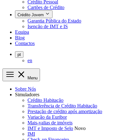
Crédito Pessoal
Cartões de Crédito
Crédito Jovem
Garantia Pública do Estado
Isenção de IMT e IS
Equipa
Blog
Contactos
pt
en
Menu
Sobre Nós
Simuladores
Crédito Habitação
Transferência de Crédito Habitação
Prestação de crédito após amortização
Variação da Euribor
Mais-valias de imóveis
IMT e Imposto de Selo
Novo
IMI
Check-up Financeiro