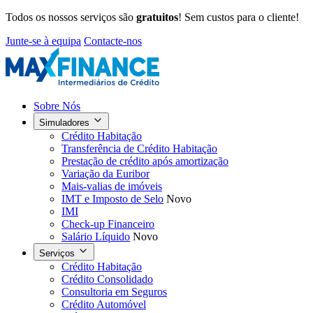
Todos os nossos serviços são
gratuitos
! Sem custos para o cliente!
Junte-se à equipa
Contacte-nos
Sobre Nós
Simuladores
Crédito Habitação
Transferência de Crédito Habitação
Prestação de crédito após amortização
Variação da Euribor
Mais-valias de imóveis
IMT e Imposto de Selo
Novo
IMI
Check-up Financeiro
Salário Líquido
Novo
Serviços
Crédito Habitação
Crédito Consolidado
Consultoria em Seguros
Crédito Automóvel