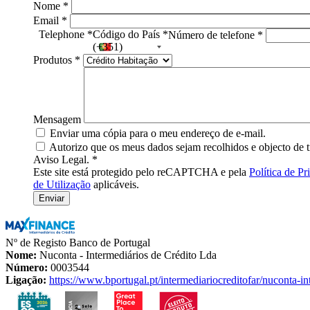
Nome
*
Email
*
Telephone
*
Código do País
*
Número de telefone
*
(+351)
Produtos
*
Mensagem
Enviar uma cópia para o meu endereço de e-mail.
Autorizo que os meus dados sejam recolhidos e objecto de t
Aviso Legal.
*
Este site está protegido pelo reCAPTCHA e pela
Política de Pr
de Utilização
aplicáveis.
Nº de Registo Banco de Portugal
Nome:
Nuconta - Intermediários de Crédito Lda
Número:
0003544
Ligação:
https://www.bportugal.pt/intermediariocreditofar/nuconta-in